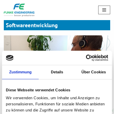
Zum
Inhalt
Softwareentwicklung
springen
Zustimmung
Details
Über Cookies
Diese Webseite verwendet Cookies
Wir verwenden Cookies, um Inhalte und Anzeigen zu
Ganz unser Ding! In enger Zusammenarbeit mit unseren Kunden
personalisieren, Funktionen für soziale Medien anbieten
entwickeln wir Software für die Produktion von morgen in den
zu können und die Zugriffe auf unsere Website zu
Bereichen