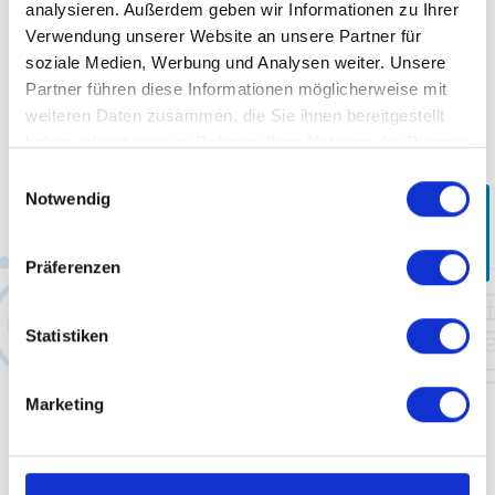
analysieren. Außerdem geben wir Informationen zu Ihrer
automatische Prüfanlagen
Verwendung unserer Website an unsere Partner für
Anbindung an QS- und MES-Systeme
soziale Medien, Werbung und Analysen weiter. Unsere
Visualisierung von Produktionseffizienz
Partner führen diese Informationen möglicherweise mit
Portierung von Bestandssoftware auf aktuelle Systeme
weiteren Daten zusammen, die Sie ihnen bereitgestellt
Analyse, Beratung/Planung, Implementierung und Kontrolle sind die
haben oder die sie im Rahmen Ihrer Nutzung der Dienste
Stationen hin zu einer vernetzten Produktion.
gesammelt haben.
Einwilligungsauswahl
Notwendig
Kontakt
Unsere Projektbeispiele
Präferenzen
Zugangskontrolle ESD-geschützter Bereich
Statistiken
Modulare Betriebsmittelsteuerung
Marketing
Eine Software für alle(s)
Von altem zu neuem Betriebssystem