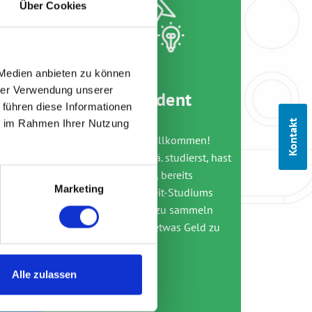
Über Cookies
 Medien anbieten zu können
hrer Verwendung unserer
Werkstudent
 führen diese Informationen
Kontakt
ie im Rahmen Ihrer Nutzung
 hinter
Werkstudenten sind willkommen!
st
Wenn du Informatik o.ä. studierst, hast
eine
Du bei uns die Chance, bereits
Marketing
men,
während deines Vollzeit-Studiums
icher,
erste Berufserfahrung zu sammeln
und dabei auch noch etwas Geld zu
ganzen
verdienen.
Alle zulassen
 bist
 zu