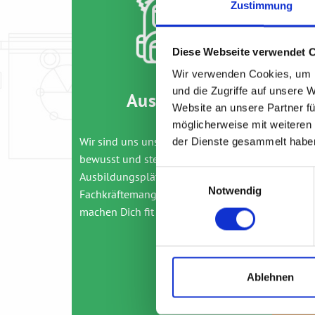
Zustimmung
Diese Webseite verwendet 
Wir verwenden Cookies, um I
und die Zugriffe auf unsere 
Ausbildung
Website an unsere Partner fü
möglicherweise mit weiteren
Wir sind uns unserer Verantwortung
„Nur“ z
der Dienste gesammelt habe
bewusst und steuern mit unseren
theoret
Einwilligungsauswahl
Ausbildungsplätzen aktiv dem
Theorie
Notwendig
Fachkräftemangel entgegen. Wir
verbind
machen Dich fit für die Zukunft!
genau r
Wir si
DHBW i
wenn du
Ablehnen
den We