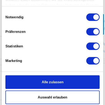
haben oder die sie im Rahmen Ihrer Nutzung der Dienste
gesammelt haben.
Einwilligungsauswahl
Telefon*
Notwendig
Kontakt
Präferenzen
E-Mail*
Statistiken
Nachricht*
Marketing
Alle zulassen
Dateien hochladen (mehrere Dateien erlaubt, 5MB Limit pro Datei,
erlaubte Typen: jpg, jpeg, png, pdf, docx):
Auswahl erlauben
Hierher ziehen & fallen lassen