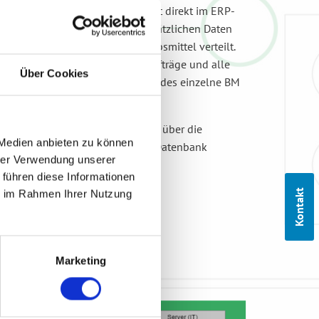
e Varianten und Versionen erfolgt direkt im ERP-
gungsauftrag automatisch mit zusätzlichen Daten
gt und auf die einzelnen Betriebsmittel verteilt.
ent, über den die Betriebsmittelaufträge und alle
Über Cookies
 (für extern entwickelte BM) an jedes einzelne BM
aller Prüfungen werden wiederum über die
 Medien anbieten zu können
 Rückverfolgbarkeit in einer QS-Datenbank
hrer Verwendung unserer
 führen diese Informationen
Kontakt
ie im Rahmen Ihrer Nutzung
Marketing