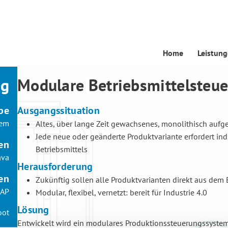
Home
Leistun
ng
Modulare Betriebsmittelsteu
be
Ausgangssituation
tem
Altes, über lange Zeit gewachsenes, monolithisch auf
Jede neue oder geänderte Produktvariante erfordert in
en
Betriebsmittels
ava
Herausforderung
en
Zukünftig sollen alle Produktvarianten direkt aus de
AP
Modular, flexibel, vernetzt: bereit für Industrie 4.0
Lösung
oot
Entwickelt wird ein modulares Produktionssteuerungssystem,