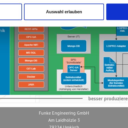
ank
Auswahl erlauben
he
nik
besser produzier
Funke Engineering GmbH
Am Laidhölzle 3
79224 Umkirch