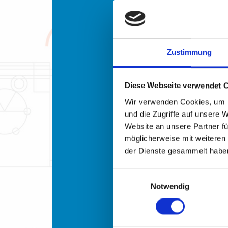
Ka
REST-A
OPC
Zustimmung
Apache N
Diese Webseite verwendet 
MS SQL-Datenb
Wir verwenden Cookies, um I
Mongo-
und die Zugriffe auf unsere 
Website an unsere Partner fü
GIT-
möglicherweise mit weiteren
Doc
der Dienste gesammelt habe
Vernetzu
Einwilligungsauswahl
ERP-Sys
Notwendig
Dokumentenmanagem
Diverse Betriebs– und Prüfmit